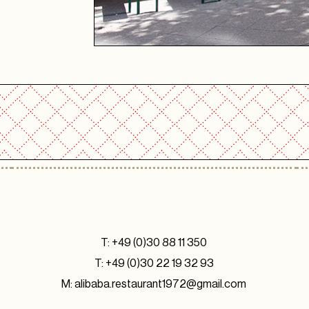
T:
+49 (0)30 88 11 350
T:
+49 (0)30 22 19 32 93
M:
alibaba.restaurant1972@gmail.com