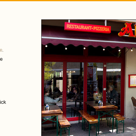
de
.
ne
lick