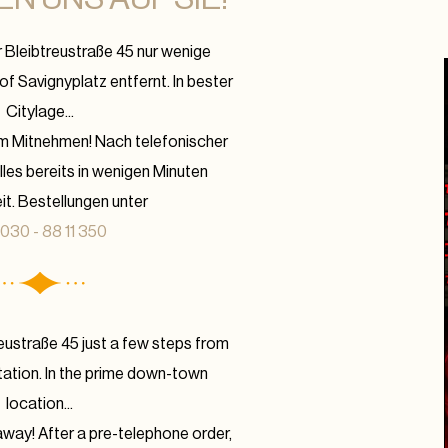
er Bleibtreustraße 45 nur wenige
f Savignyplatz entfernt. In bester
Citylage...
um Mitnehmen! Nach telefonischer
lles bereits in wenigen Minuten
it. Bestellungen unter
030 - 88 11 350
treustraße 45 just a few steps from
tation. In the prime down-town
location...
 away! After a pre-telephone order,